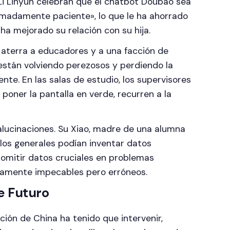
i Linyun celebran que el chatbot Doubao sea
emadamente paciente», lo que le ha ahorrado
a mejorado su relación con su hija.
a aterra a educadores y a una facción de
 están volviendo perezosos y perdiendo la
te. En las salas de estudio, los supervisores
oner la pantalla en verde, recurren a la
s alucinaciones. Su Xiao, madre de una alumna
los generales podían inventar datos
u omitir datos cruciales en problemas
camente impecables pero erróneos.
e Futuro
ción de China ha tenido que intervenir,