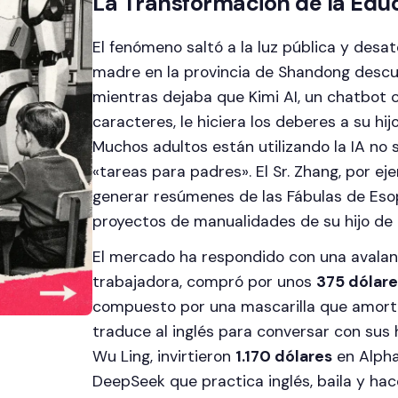
La Transformación de la Edu
El fenómeno saltó a la luz pública y desa
madre en la provincia de Shandong descub
mientras dejaba que Kimi AI, un chatbot 
caracteres, le hiciera los deberes a su hij
Muchos adultos están utilizando la IA no 
«tareas para padres». El Sr. Zhang, por e
generar resúmenes de las Fábulas de Eso
proyectos de manualidades de su hijo de 
El mercado ha respondido con una avala
trabajadora, compró por unos
375 dólare
compuesto por una mascarilla que amortig
traduce al inglés para conversar con sus h
Wu Ling, invirtieron
1.170 dólares
en Alpha
DeepSeek que practica inglés, baila y hac