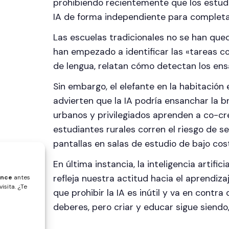
prohibiendo recientemente que los estudi
IA de forma independiente para completa
Las escuelas tradicionales no se han que
han empezado a identificar las «tareas co
de lengua, relatan cómo detectan los ens
Sin embargo, el elefante en la habitación 
advierten que la IA podría ensanchar la b
urbanos y privilegiados aprenden a co-cre
estudiantes rurales corren el riesgo de 
pantallas en salas de estudio de bajo cos
En última instancia, la inteligencia artifi
refleja nuestra actitud hacia el aprendiz
ence
antes
isita. ¿Te
que prohibir la IA es inútil y va en contr
deberes, pero criar y educar sigue siend