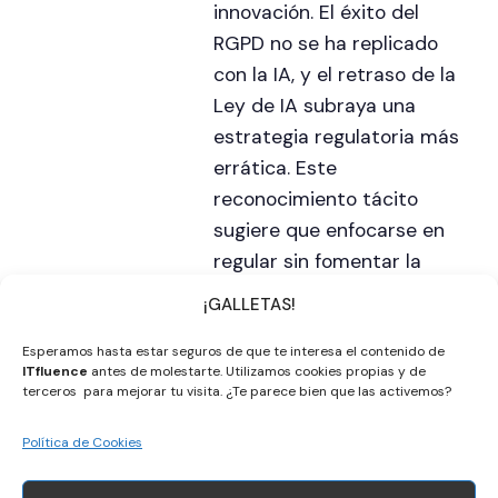
innovación. El éxito del
RGPD no se ha replicado
con la IA, y el retraso de la
Ley de IA subraya una
estrategia regulatoria más
errática. Este
reconocimiento tácito
sugiere que enfocarse en
regular sin fomentar la
innovación puede ser
¡GALLETAS!
contraproducente para la
competitividad europea.
Esperamos hasta estar seguros de que te interesa el contenido de
ITfluence
antes de molestarte. Utilizamos cookies propias y de
terceros para mejorar tu visita. ¿Te parece bien que las activemos?
Política de Cookies