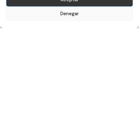
¿Qué se necesita para empezar un proyecto de
servicios de IA?
Denegar
¿Cómo solicito una propuesta para un servicio
de IA concreto?
Apúntate a la newsletter
Nombre y Apellidos
Email
Acepto la política de privacidad