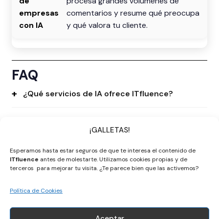
procesa grandes volúmenes de
comentarios y resume qué preocupa
y qué valora tu cliente.
FAQ
¿Qué servicios de IA ofrece ITfluence?
¿Cómo elijo el servicio de IA adecuado para mi
¡GALLETAS!
negocio?
Esperamos hasta estar seguros de que te interesa el contenido de
¿Puedo combinar varios servicios de IA?
ITfluence
antes de molestarte. Utilizamos cookies propias y de
terceros para mejorar tu visita. ¿Te parece bien que las activemos?
¿Trabajáis con empresas pequeñas o solo con
Política de Cookies
equipos grandes?
Aceptar