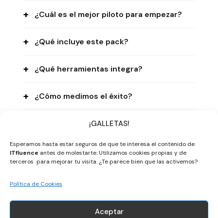
¿Cuál es el mejor piloto para empezar?
¿Qué incluye este pack?
¿Qué herramientas integra?
¿Cómo medimos el éxito?
¿Cuánto tarda la implantación?
¡GALLETAS!
Esperamos hasta estar seguros de que te interesa el contenido de
¿Qué pasa con la seguridad y los
ITfluence
antes de molestarte. Utilizamos cookies propias y de
terceros para mejorar tu visita. ¿Te parece bien que las activemos?
secretos (tokens)?
Política de Cookies
Aceptar