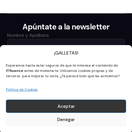
Apúntate a la newsletter
Nombre y Apellidos
¡GALLETAS!
Email
Esperamos hasta estar seguros de que te interesa el contenido de
ITfluence
antes de molestarte. Utilizamos cookies propias y de
Acepto la política de privacidad
terceros para mejorar tu visita. ¿Te parece bien que las activemos?
Enviar
Política de Cookies
Síguenos
Linkedin
Aceptar
Instagram
itfluence@itfluence.com
Denegar