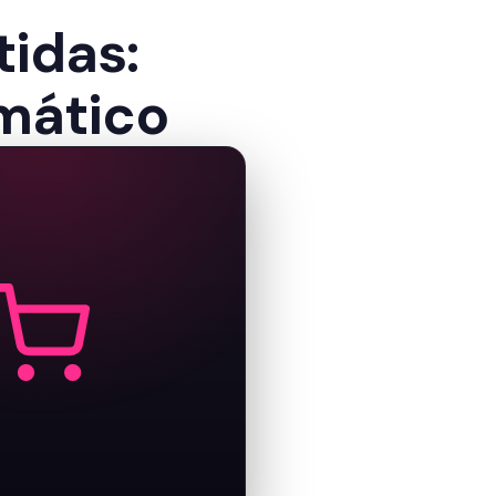
idas:
omático