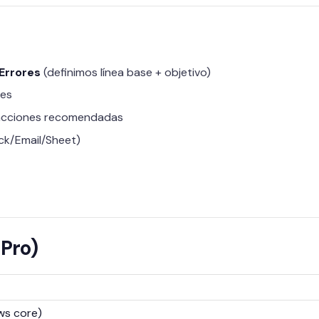
Errores
(definimos línea base + objetivo)
res
 acciones recomendadas
ack/Email/Sheet)
 Pro)
ws core)