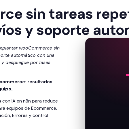
 sin tareas repet
víos y soporte aut
implantar wooCommerce sin
oporte automático con una
s y despliegue por fases
 Ecommerce: resultados
quipo.
.
 con IA en n8n para reduce
ara equipos de Ecommerce,
ión, Errores y control