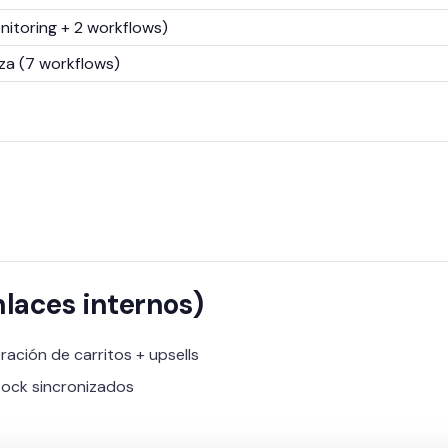
itoring + 2 workflows)
za (7 workflows)
nlaces internos)
ación de carritos + upsells
tock sincronizados