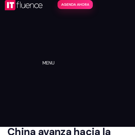
AGENDA AHORA
MENU
China avanza hacia la