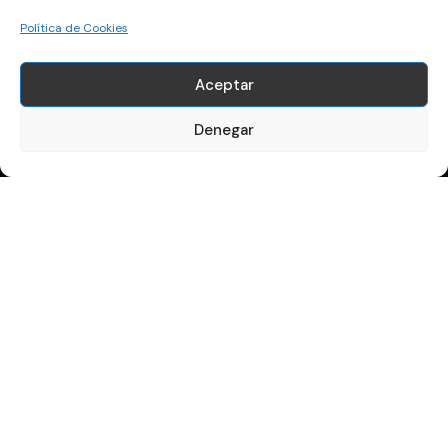
Política de Cookies
Apúntate a la newsletter
Nombre y Apellidos
Aceptar
Denegar
Email
Acepto la política de privacidad
Enviar
Síguenos
Linkedin
Instagram
itfluence@itfluence.com
© ITfluence
Todos los derechos reservados.