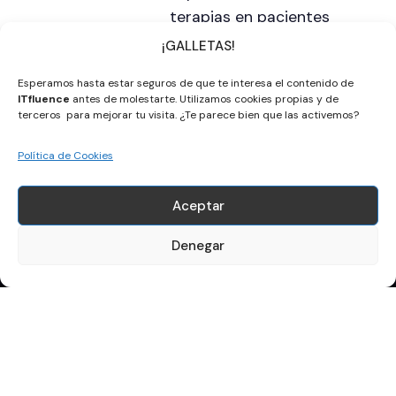
terapias en pacientes
oncológicos, tanto caninos
¡GALLETAS!
como humanos.
Esperamos hasta estar seguros de que te interesa el contenido de
ITfluence
antes de molestarte. Utilizamos cookies propias y de
terceros para mejorar tu visita. ¿Te parece bien que las activemos?
Política de Cookies
Apúntate a la newsletter
Aceptar
Nombre y Apellidos
Denegar
Email
Acepto la política de privacidad
Enviar