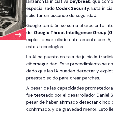
lanzaron la iniciativa
Daybreak
, que comb
especializado
Codex Security
. Esta inic
solicitar un escaneo de seguridad.
Google también se suma al creciente inte
del
Google Threat Intelligence Group (
exploit desarrollado enteramente con IA,
estas tecnologías.
La AI ha puesto en tela de juicio la tradic
ciberseguridad. Este procedimiento se co
dado que las IA pueden detectar y explo
preestablecido para crear parches.
A pesar de las capacidades prometedora
fue testeado por el desarrollador Daniel
pesar de haber afirmado detectar cinco po
confirmado, y de gravedad menor. Esto lle