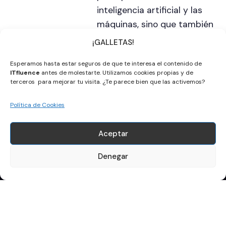
inteligencia artificial y las
máquinas, sino que también
dejó una huella imborrable
¡GALLETAS!
en el análisis filosófico y
Esperamos hasta estar seguros de que te interesa el contenido de
espiritual del control y la
ITfluence
antes de molestarte. Utilizamos cookies propias y de
realidad, influyendo en
terceros para mejorar tu visita. ¿Te parece bien que las activemos?
campos tan diversos como
Política de Cookies
el entretenimiento y la
tecnología avanzada de hoy.
Aceptar
Denegar
Apúntate a la newsletter
Nombre y Apellidos