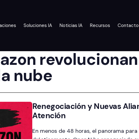
aciones
Soluciones IA
Noticias IA
Recursos
Contacto
azon revolucionan 
la nube
Renegociación y Nuevas Alian
Atención
En menos de 48 horas, el panorama para