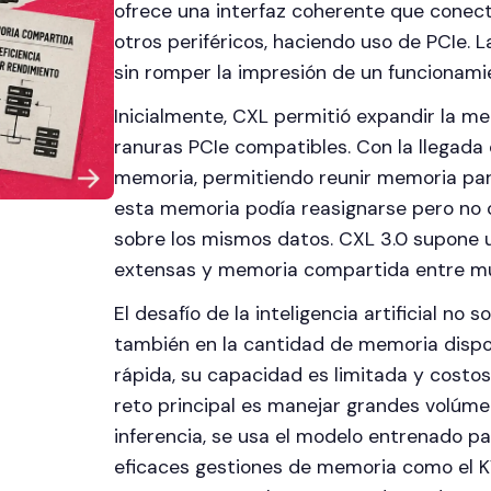
ofrece una interfaz coherente que conec
otros periféricos, haciendo uso de PCIe. L
sin romper la impresión de un funcionami
Inicialmente, CXL permitió expandir la m
ranuras PCIe compatibles. Con la llegada 
memoria, permitiendo reunir memoria para
esta memoria podía reasignarse pero no
sobre los mismos datos. CXL 3.0 supone u
extensas y memoria compartida entre mú
El desafío de la inteligencia artificial no
también en la cantidad de memoria disp
rápida, su capacidad es limitada y costo
reto principal es manejar grandes volúme
inferencia, se usa el modelo entrenado pa
eficaces gestiones de memoria como el 