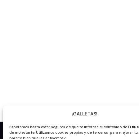
¡GALLETAS!
Esperamos hasta estar seguros de que te interesa el contenido de
ITflu
de molestarte. Utilizamos cookies propias y de terceros para mejorar tu v
Ap
parece bien que las activemos?