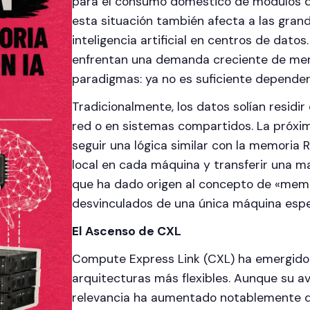
para el consumo doméstico de módulos 
esta situación también afecta a las gra
inteligencia artificial en centros de datos
enfrentan una demanda creciente de memo
paradigmas: ya no es suficiente depende
Tradicionalmente, los datos solían residir
red o en sistemas compartidos. La próxim
seguir una lógica similar con la memoria
local en cada máquina y transferir una m
que ha dado origen al concepto de «mem
desvinculados de una única máquina espec
El Ascenso de CXL
Compute Express Link (CXL) ha emergido
arquitecturas más flexibles. Aunque su av
relevancia ha aumentado notablemente de