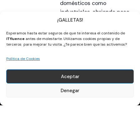
domésticos como
industriales, abriendo paso
¡GALLETAS!
a un futuro donde la
inteligencia artificial
Esperamos hasta estar seguros de que te interesa el contenido de
redefine cómo
ITfluence
antes de molestarte. Utilizamos cookies propias y de
terceros para mejorar tu visita. ¿Te parece bien que las activemos?
interactuamos con la
tecnología.
Política de Cookies
Aceptar
Denegar
Apúntate a la newsletter
Nombre y Apellidos
Email