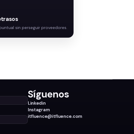
etrasos
Síguenos
Linkedin
Instagram
itfluence@itfluence.com