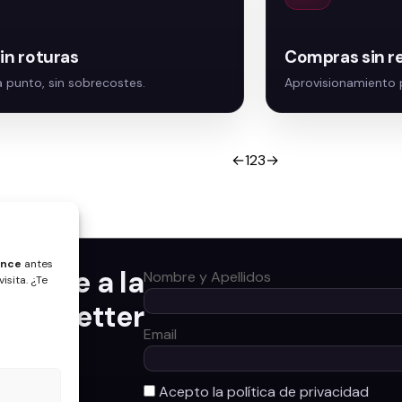
sin roturas
Compras sin r
←
1
2
3
→
ence
antes
úntate a la
Nombre y Apellidos
isita. ¿Te
newsletter
Email
Acepto la política de privacidad